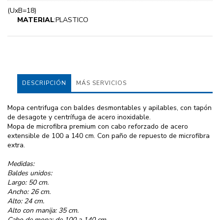
(UxB=18)
MATERIAL
:PLASTICO
DESCRIPCIÓN
MÁS SERVICIOS
Mopa centrifuga con baldes desmontables y apilables, con tapón
de desagote y centrífuga de acero inoxidable.
Mopa de microfibra premium con cabo reforzado de acero
extensible de 100 a 140 cm. Con paño de repuesto de microfibra
extra.
Medidas:
Baldes unidos:
Largo: 50 cm.
Ancho: 26 cm.
Alto: 24 cm.
Alto con manija: 35 cm.
Cabo de mopa: de 100 a 140 cm.