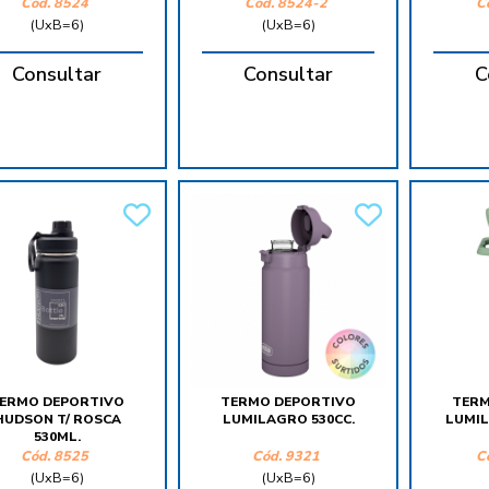
Cód.
8524
Cód.
8524-2
C
(UxB=6)
(UxB=6)
Consultar
Consultar
C
ERMO DEPORTIVO
TERMO DEPORTIVO
TERM
HUDSON T/ ROSCA
LUMILAGRO 530CC.
LUMIL
530ML.
Cód.
8525
Cód.
9321
C
(UxB=6)
(UxB=6)