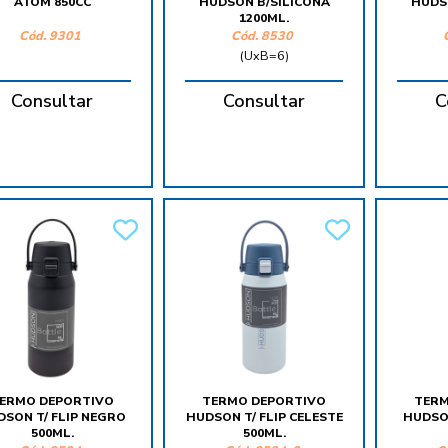
ATOM 850CC
HUDSON B/SILICONA
HUDS
1200ML.
Cód.
9301
Cód.
8530
(UxB=6)
Consultar
Consultar
C
ERMO DEPORTIVO
TERMO DEPORTIVO
TERM
DSON T/ FLIP NEGRO
HUDSON T/ FLIP CELESTE
HUDSON
500ML.
500ML.