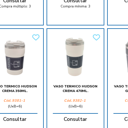
Consultar
Consultar
C
Compra múltiplo:
3
Compra mínima:
3
O TERMICO HUDSON
VASO TERMICO HUDSON
VASO T
CREMA 350ML.
CREMA 470ML.
G
Cód.
9381-1
Cód.
9382-1
C
(UxB=6)
(UxB=6)
Consultar
Consultar
C