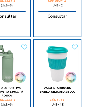
ód.
8524-3
Cód.
8524-1
(UxB=6)
(UxB=6)
onsultar
Consultar
O DEPORTIVO
VASO STARBUCKS
AGRO 530CC. T/
BANDA SILICONA 350CC
ROSCA
ód.
9321-1
Cód.
5741
(UxB=6)
(UxB=48)