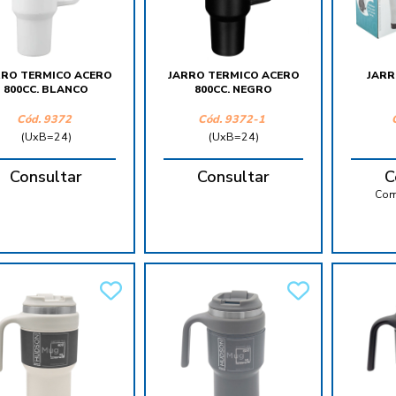
RRO TERMICO ACERO
JARRO TERMICO ACERO
JARR
800CC. BLANCO
800CC. NEGRO
Cód.
9372
Cód.
9372-1
(UxB=24)
(UxB=24)
Consultar
Consultar
C
Com