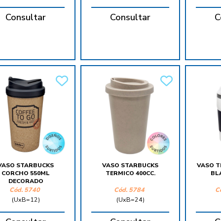
Consultar
Consultar
C
VASO STARBUCKS
VASO STARBUCKS
VASO T
CORCHO 550ML
TERMICO 400CC.
BL
DECORADO
Cód.
5740
Cód.
5784
C
(UxB=12)
(UxB=24)