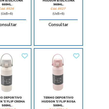
ON B/SILICONA
HUDSON B/SILICONA
660ML.
960ML.
Cód.
8526
Cód.
8527
(UxB=6)
(UxB=6)
onsultar
Consultar
O DEPORTIVO
TERMO DEPORTIVO
 T/ FLIP CREMA
HUDSON T/ FLIP ROSA
500ML.
500ML.