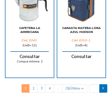
CAFETERA LA
CANASTA MATERA LONA
AMERICANA
AZUL HUDSON
Cód.
5343
Cód.
6310-1
(UxB=12)
(UxB=6)
Consultar
Consultar
Compra mínima:
2
1
Ir
2
3
4
...
(5)Última »»