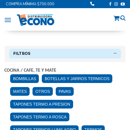
COMPRA MÍNIMA $700.000
Toggle navigation
FILTROS
COCINA
/
CAFE, TE Y MATE
BOMBILLAS
BOTELLAS Y JARROS TERMICOS
MATES
OTROS
PAVAS
TAPONES TERMO A PRESION
TAPONES TERMO A ROSCA
TAPONES TERMOS LUMILAGRO
TERMOS