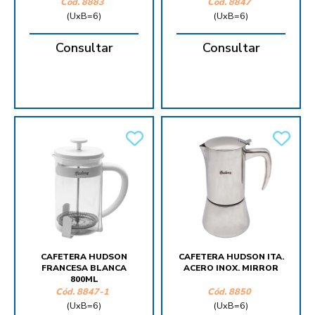
Cód.
8883
Cód.
8847
(UxB=6)
(UxB=6)
Consultar
Consultar
CAFETERA HUDSON
CAFETERA HUDSON ITA.
FRANCESA BLANCA
ACERO INOX. MIRROR
800ML
Cód.
8847-1
Cód.
8850
(UxB=6)
(UxB=6)