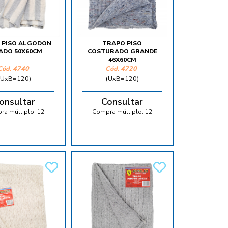
 PISO ALGODON
TRAPO PISO
ADO 50X60CM
COSTURADO GRANDE
46X60CM
Cód.
4740
Cód.
4720
(UxB=120)
(UxB=120)
onsultar
Consultar
ra múltiplo:
12
Compra múltiplo:
12