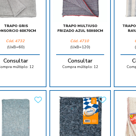
TRAPO GRIS
TRAPO MULTIUSO
TRAPO
ONSORCIO 60X70CM
FRIZADO AZUL 50X60CM
RAY
Cód.
4732
Cód.
4710
(UxB=60)
(UxB=120)
Consultar
Consultar
C
ompra múltiplo:
12
Compra múltiplo:
12
Comp