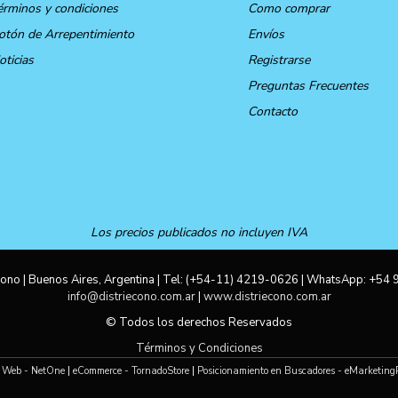
érminos y condiciones
Como comprar
otón de Arrepentimiento
Envíos
oticias
Registrarse
Preguntas Frecuentes
Contacto
Los precios publicados no incluyen IVA
ono | Buenos Aires, Argentina | Tel:
(+54-11) 4219-0626
| WhatsApp:
+54 
info@distriecono.com.ar
|
www.distriecono.com.ar
© Todos los derechos Reservados
Términos y Condiciones
 Web - NetOne
|
eCommerce - TornadoStore
|
Posicionamiento en Buscadores - eMarketing