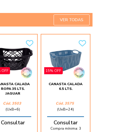
VER TODAS
5% OFF
 OFF
15% OFF
ANASTA CALADA
CANASTA CALADA
FLORERO VIDR
ROPA 35 LTS.
6.5 LTS.
COLOR FACETA
JAGUAR
23CM.
Cód. 3503
Cód. 3575
Cód. 8509
(UxB=6)
(UxB=24)
(UxB=20)
Consultar
Consultar
Consultar
Compra mínima:
3
Compra mínima: