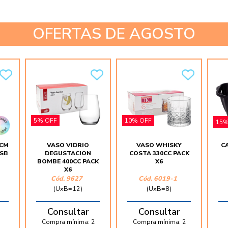
OFERTAS DE AGOSTO
5% OFF
10% OFF
15%
8CM
VASO VIDRIO
VASO WHISKY
C
USB
DEGUSTACION
COSTA 330CC PACK
BOMBE 400CC PACK
X6
X6
Cód. 9627
Cód. 6019-1
(UxB=12)
(UxB=8)
Consultar
Consultar
Compra mínima:
2
Compra mínima:
2