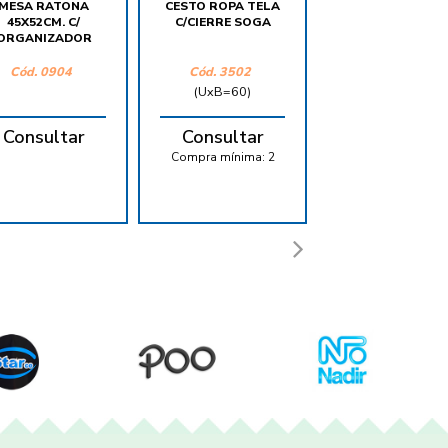
MESA RATONA
CESTO ROPA TELA
RELOJ DE PARE
45X52CM. C/
C/CIERRE SOGA
METAL RETRO
ORGANIZADOR
40CM
Cód. 0904
Cód. 3502
Cód. 8570
(UxB=60)
(UxB=12)
Consultar
Consultar
Consultar
Compra mínima:
2