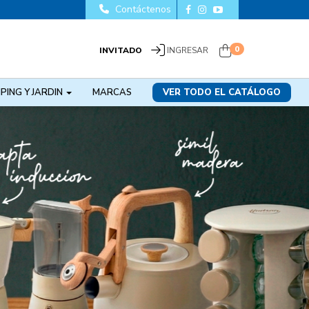
Contáctenos
0
INVITADO
INGRESAR
PING Y JARDIN
MARCAS
VER TODO EL CATÁLOGO