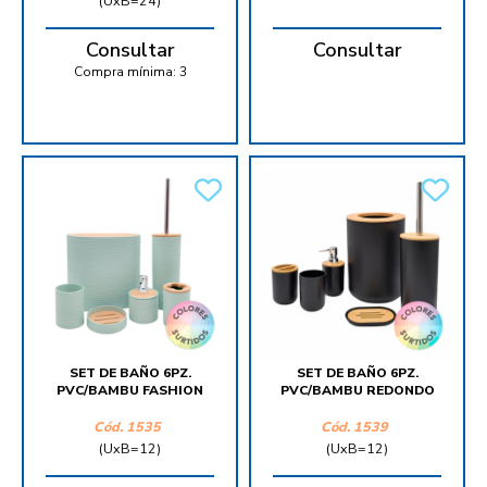
(UxB=24)
Consultar
Consultar
Compra mínima:
3
SET DE BAÑO 6PZ.
SET DE BAÑO 6PZ.
PVC/BAMBU FASHION
PVC/BAMBU REDONDO
Cód.
1535
Cód.
1539
(UxB=12)
(UxB=12)