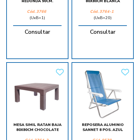
REDONDA 90CM.
80X80CM BLANCA
Cód.
3766
Cód.
3764-1
(UxB=1)
(UxB=20)
Consultar
Consultar
MESA SIMIL RATAN BAJA
REPOSERA ALUMINIO
80X80CM CHOCOLATE
SANNET 8 POS. AZUL