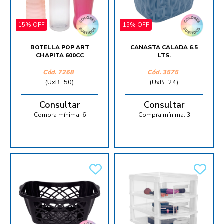
15% OFF
15% OFF
BOTELLA POP ART
CANASTA CALADA 6.5
CHAPITA 600CC
LTS.
Cód.
7268
Cód.
3575
(UxB=50)
(UxB=24)
Consultar
Consultar
Compra mínima:
6
Compra mínima:
3