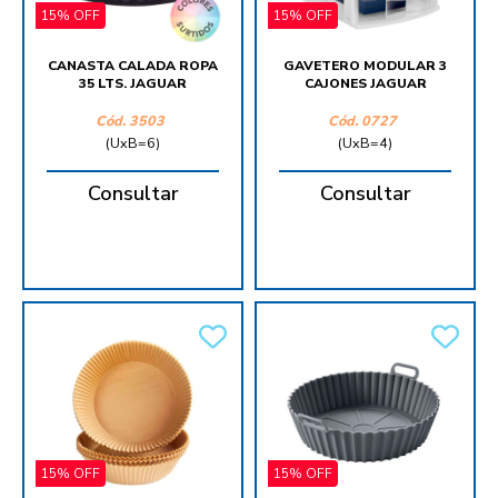
15% OFF
15% OFF
CANASTA CALADA ROPA
GAVETERO MODULAR 3
35 LTS. JAGUAR
CAJONES JAGUAR
Cód.
3503
Cód.
0727
(UxB=6)
(UxB=4)
Consultar
Consultar
15% OFF
15% OFF