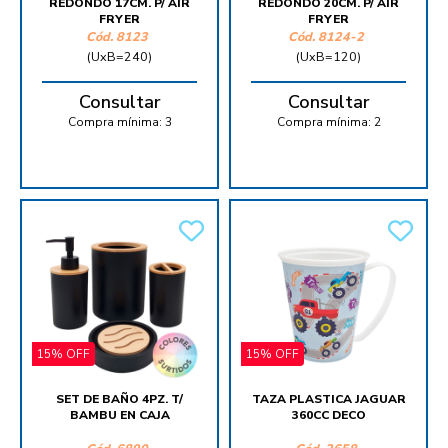
REDONDO 17CM. P/ AIR
REDONDO 20CM. P/ AIR
FRYER
FRYER
Cód.
8123
Cód.
8124-2
(UxB=240)
(UxB=120)
Consultar
Consultar
Compra mínima:
3
Compra mínima:
2
15% OFF
15% OFF
SET DE BAÑO 4PZ. T/
TAZA PLASTICA JAGUAR
BAMBU EN CAJA
360CC DECO