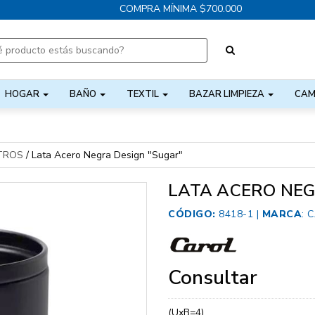
COMPRA MÍNIMA $700.000
HOGAR
BAÑO
TEXTIL
BAZAR LIMPIEZA
CAM
TROS
/
Lata Acero Negra Design "Sugar"
LATA ACERO NEG
CÓDIGO:
8418-1 |
MARCA
:
C
Consultar
(UxB=4)