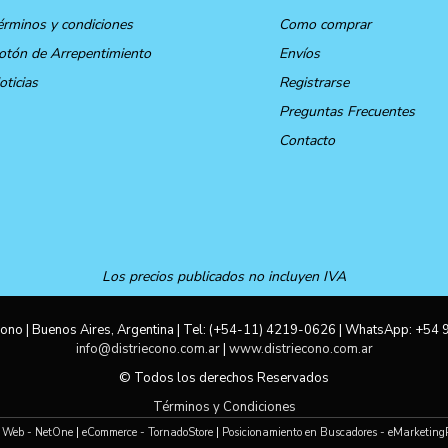
érminos y condiciones
Como comprar
otón de Arrepentimiento
Envíos
oticias
Registrarse
Preguntas Frecuentes
Contacto
Los precios publicados no incluyen IVA
ono | Buenos Aires, Argentina | Tel:
(+54-11) 4219-0626
| WhatsApp:
+54 
info@distriecono.com.ar
|
www.distriecono.com.ar
© Todos los derechos Reservados
Términos y Condiciones
 Web - NetOne
|
eCommerce - TornadoStore
|
Posicionamiento en Buscadores - eMarketing