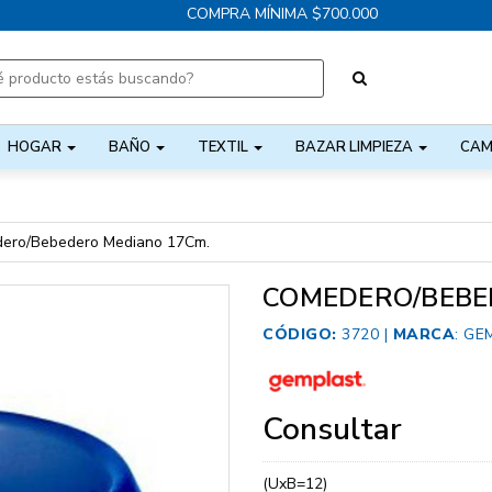
COMPRA MÍNIMA $700.000
HOGAR
BAÑO
TEXTIL
BAZAR LIMPIEZA
CAM
ero/Bebedero Mediano 17Cm.
COMEDERO/BEBE
CÓDIGO:
3720 |
MARCA
:
GE
Consultar
(UxB=12)