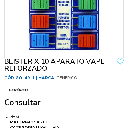
BLISTER X 10 APARATO VAPE
REFORZADO
CÓDIGO:
4911 |
MARCA
:
GENERICO
|
Consultar
(UxB=5)
MATERIAL
:PLASTICO
CATEGORIA
:FERRETERIA