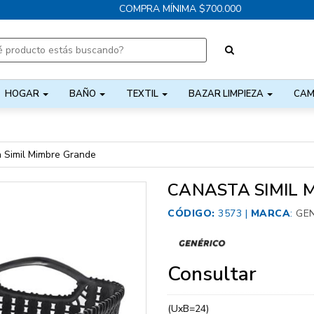
COMPRA MÍNIMA $700.000
HOGAR
BAÑO
TEXTIL
BAZAR LIMPIEZA
CAM
 Simil Mimbre Grande
CANASTA SIMIL 
CÓDIGO:
3573 |
MARCA
:
GE
Consultar
(UxB=24)