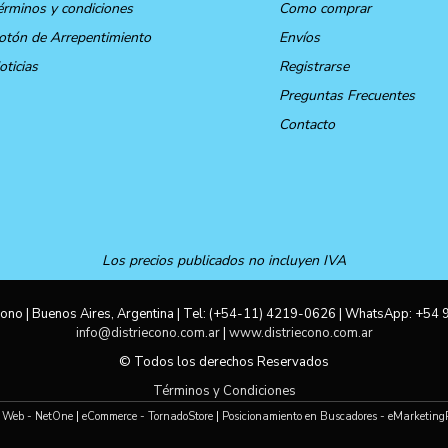
érminos y condiciones
Como comprar
otón de Arrepentimiento
Envíos
oticias
Registrarse
Preguntas Frecuentes
Contacto
Los precios publicados no incluyen IVA
ono | Buenos Aires, Argentina | Tel:
(+54-11) 4219-0626
| WhatsApp:
+54 
info@distriecono.com.ar
|
www.distriecono.com.ar
© Todos los derechos Reservados
Términos y Condiciones
 Web - NetOne
|
eCommerce - TornadoStore
|
Posicionamiento en Buscadores - eMarketing