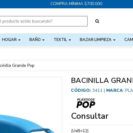
COMPRA MÍNIMA $700.000
HOGAR
BAÑO
TEXTIL
BAZAR LIMPIEZA
CAM
cinilla Grande Pop
BACINILLA GRAN
CÓDIGO:
3411 |
MARCA
:
PL
Consultar
(UxB=12)