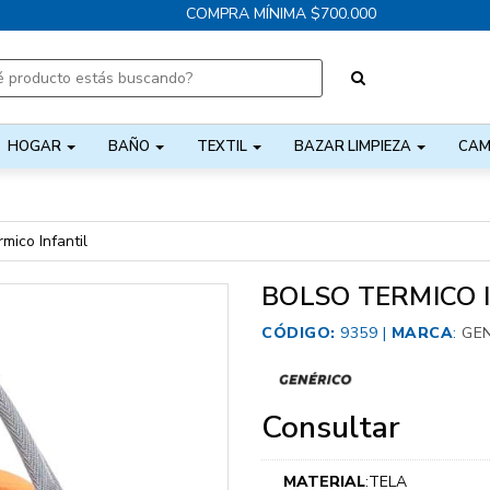
COMPRA MÍNIMA $700.000
HOGAR
BAÑO
TEXTIL
BAZAR LIMPIEZA
CAM
mico Infantil
BOLSO TERMICO 
CÓDIGO:
9359 |
MARCA
:
GE
Consultar
MATERIAL
:TELA