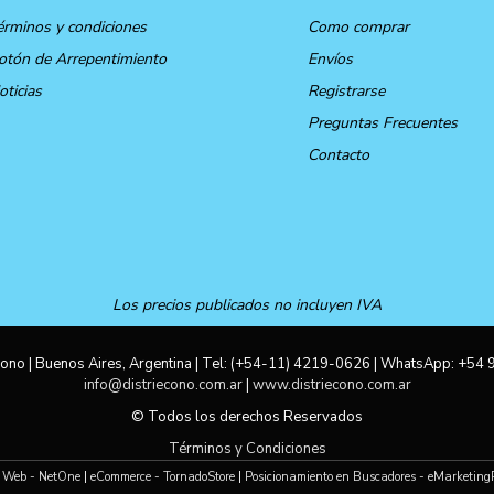
érminos y condiciones
Como comprar
otón de Arrepentimiento
Envíos
oticias
Registrarse
Preguntas Frecuentes
Contacto
Los precios publicados no incluyen IVA
ono | Buenos Aires, Argentina | Tel:
(+54-11) 4219-0626
| WhatsApp:
+54 
info@distriecono.com.ar
|
www.distriecono.com.ar
© Todos los derechos Reservados
Términos y Condiciones
 Web - NetOne
|
eCommerce - TornadoStore
|
Posicionamiento en Buscadores - eMarketing