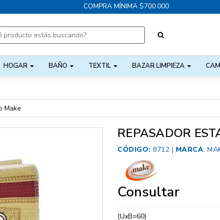
COMPRA MÍNIMA $700.000
HOGAR
BAÑO
TEXTIL
BAZAR LIMPIEZA
CAM
o Make
REPASADOR EST
CÓDIGO:
8712 |
MARCA
:
MA
Consultar
(UxB=60)