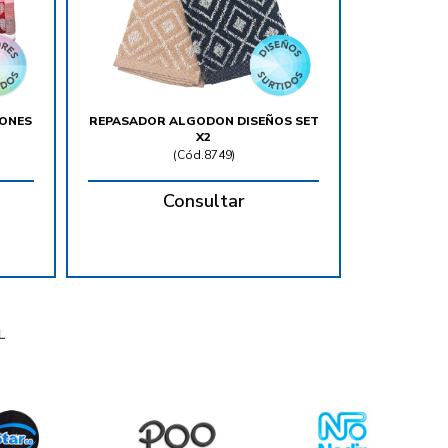
ONES
REPASADOR ALGODON DISEÑOS SET
X2
(
Cód.8749
)
Consultar
L