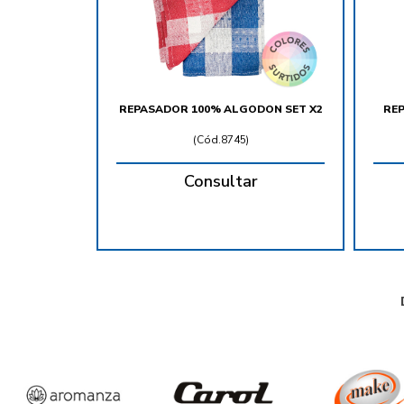
REPASADOR 100% ALGODON SET X2
RE
(
Cód.8745
)
Consultar