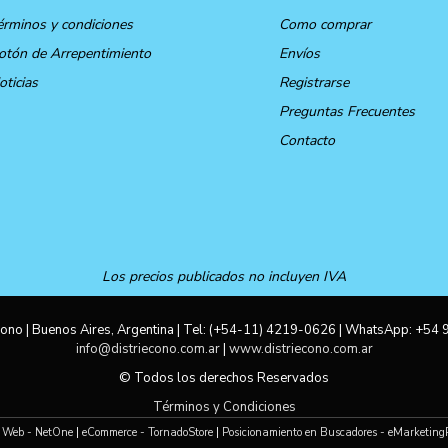
érminos y condiciones
Como comprar
otón de Arrepentimiento
Envíos
oticias
Registrarse
Preguntas Frecuentes
Contacto
Los precios publicados no incluyen IVA
ono | Buenos Aires, Argentina | Tel:
(+54-11) 4219-0626
| WhatsApp:
+54 
info@distriecono.com.ar
|
www.distriecono.com.ar
© Todos los derechos Reservados
Términos y Condiciones
 Web - NetOne
|
eCommerce - TornadoStore
|
Posicionamiento en Buscadores - eMarketing