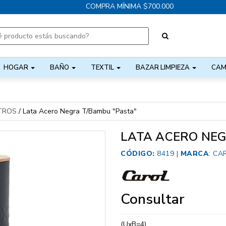
COMPRA MÍNIMA $700.000
HOGAR
BAÑO
TEXTIL
BAZAR LIMPIEZA
CAM
TROS
/
Lata Acero Negra T/Bambu "Pasta"
LATA ACERO NEG
CÓDIGO:
8419 |
MARCA
:
CA
Consultar
(UxB=4)