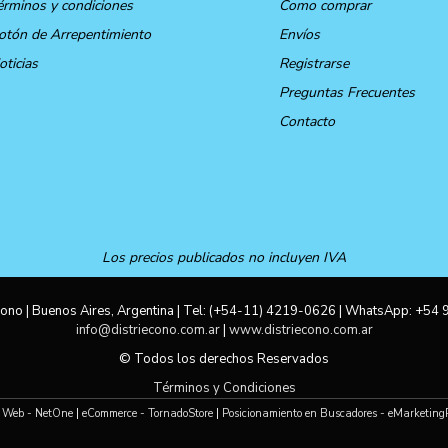
érminos y condiciones
Como comprar
otón de Arrepentimiento
Envíos
oticias
Registrarse
Preguntas Frecuentes
Contacto
Los precios publicados no incluyen IVA
ono | Buenos Aires, Argentina | Tel:
(+54-11) 4219-0626
| WhatsApp:
+54 
info@distriecono.com.ar
|
www.distriecono.com.ar
© Todos los derechos Reservados
Términos y Condiciones
 Web - NetOne
|
eCommerce - TornadoStore
|
Posicionamiento en Buscadores - eMarketing