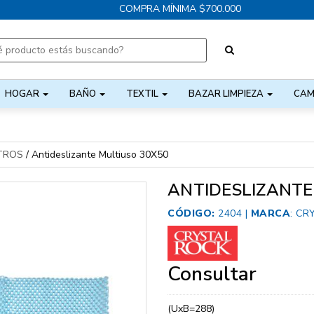
COMPRA MÍNIMA $700.000
HOGAR
BAÑO
TEXTIL
BAZAR LIMPIEZA
CAM
TROS
/
Antideslizante Multiuso 30X50
ANTIDESLIZANTE
CÓDIGO:
2404 |
MARCA
:
CR
Consultar
(UxB=288)