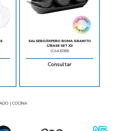
X6
SALSERO/DIPERO ROMA GRANITO
C/BASE SET X3
(
Cód.6260
)
Consultar
NADO
|
COCINA