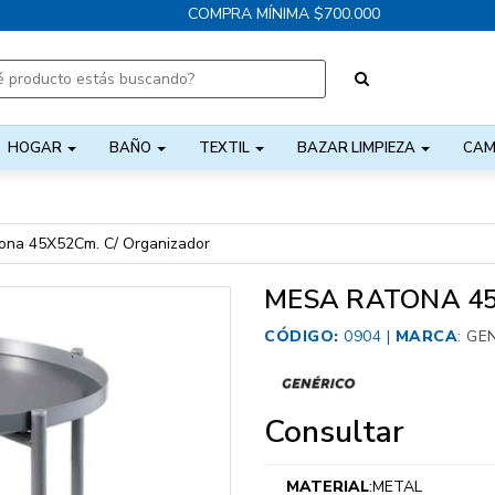
COMPRA MÍNIMA $700.000
HOGAR
BAÑO
TEXTIL
BAZAR LIMPIEZA
CAM
ona 45X52Cm. C/ Organizador
MESA RATONA 45
CÓDIGO:
0904 |
MARCA
:
GE
Consultar
MATERIAL
:METAL