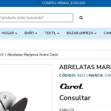
COMPRA MÍNIMA $700.000
HOGAR
BAÑO
TEXTIL
BAZAR LIMPIEZA
CAM
JE
/
Abrelatas Mariposa Acero Carol
ABRELATAS MAR
CÓDIGO:
9421 |
MARCA
:
CA
Consultar
(UxB=12)