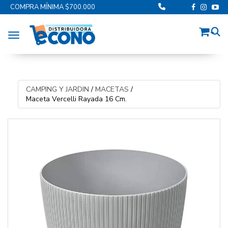
COMPRA MÍNIMA $700.000
Toggle navigation
CAMPING Y JARDIN
/
MACETAS
/
Maceta Vercelli Rayada 16 Cm.