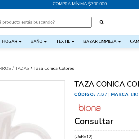
COMPRA MÍNIMA $700.000
HOGAR
BAÑO
TEXTIL
BAZAR LIMPIEZA
CAM
RROS / TAZAS
/
Taza Conica Colores
TAZA CONICA CO
CÓDIGO:
7327 |
MARCA
:
BI
Consultar
(UxB=12)