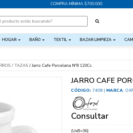
COMPRA MÍNIMA $700.000
HOGAR
BAÑO
TEXTIL
BAZAR LIMPIEZA
CAM
RROS / TAZAS
/
Jarro Cafe Porcelana Nº8 120Cc.
JARRO CAFE POR
CÓDIGO:
7408 |
MARCA
:
OX
Consultar
(UxB=36)