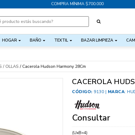
COMPRA MÍNIMA $700.000
HOGAR
BAÑO
TEXTIL
BAZAR LIMPIEZA
CAM
 / OLLAS
/
Cacerola Hudson Harmony 28Cm
CACEROLA HUDS
CÓDIGO:
9130 |
MARCA
:
HU
Consultar
(UxB=4)