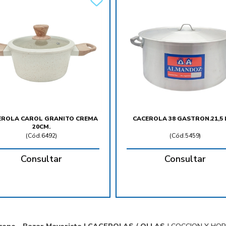
EROLA CAROL GRANITO CREMA
CACEROLA 38 GASTRON.21,5 
20CM.
(
Cód.6492
)
(
Cód.5459
)
Consultar
Consultar