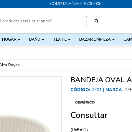
COMPRA MÍNIMA $700.000
HOGAR
BAÑO
TEXTIL
BAZAR LIMPIEZA
CAM
Alta Rayas
BANDEJA OVAL A
CÓDIGO:
2701 |
MARCA
:
GE
Consultar
(UxB=12)