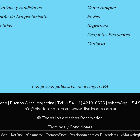
érminos y condiciones
Como comprar
otón de Arrepentimiento
Envíos
oticias
Registrarse
Preguntas Frecuentes
Contacto
Los precios publicados no incluyen IVA
ono | Buenos Aires, Argentina | Tel:
(+54-11) 4219-0626
| WhatsApp:
+54 
info@distriecono.com.ar
|
www.distriecono.com.ar
© Todos los derechos Reservados
Términos y Condiciones
 Web - NetOne
|
eCommerce - TornadoStore
|
Posicionamiento en Buscadores - eMarketing