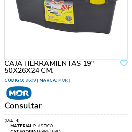
CAJA HERRAMIENTAS 19"
50X26X24 CM.
CÓDIGO:
9609 |
MARCA
:
MOR
|
Consultar
(UxB=4)
MATERIAL
:PLASTICO
CATEGORIA
:FERRETERIA