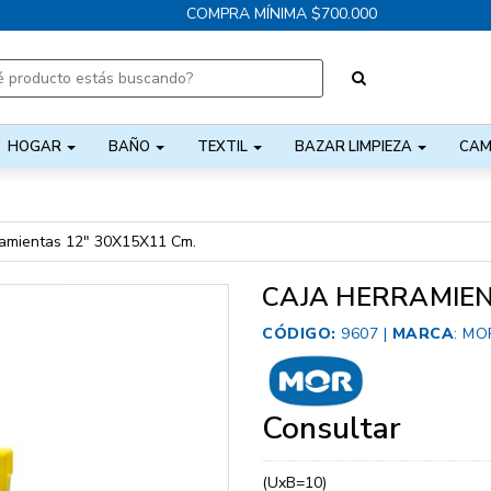
COMPRA MÍNIMA $700.000
HOGAR
BAÑO
TEXTIL
BAZAR LIMPIEZA
CAM
ramientas 12" 30X15X11 Cm.
CAJA HERRAMIEN
CÓDIGO:
9607 |
MARCA
:
MO
Consultar
(UxB=10)