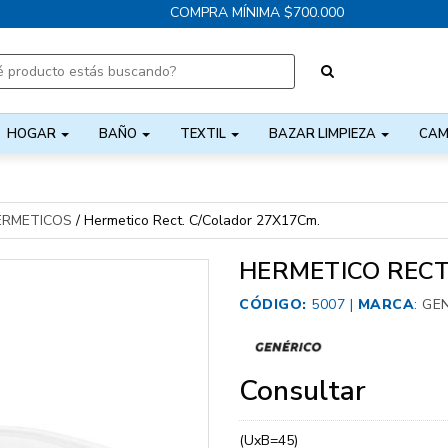
COMPRA MÍNIMA $700.000
HOGAR
BAÑO
TEXTIL
BAZAR LIMPIEZA
CAM
ERMETICOS
/
Hermetico Rect. C/Colador 27X17Cm.
HERMETICO RECT
CÓDIGO:
5007 |
MARCA
:
GE
Consultar
(UxB=45)