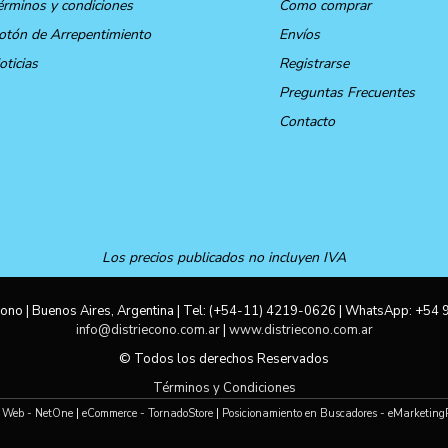
érminos y condiciones
Como comprar
otón de Arrepentimiento
Envíos
oticias
Registrarse
Preguntas Frecuentes
Contacto
Los precios publicados no incluyen IVA
ono | Buenos Aires, Argentina | Tel:
(+54-11) 4219-0626
| WhatsApp:
+54 
info@distriecono.com.ar
|
www.distriecono.com.ar
© Todos los derechos Reservados
Términos y Condiciones
 Web - NetOne
|
eCommerce - TornadoStore
|
Posicionamiento en Buscadores - eMarketing