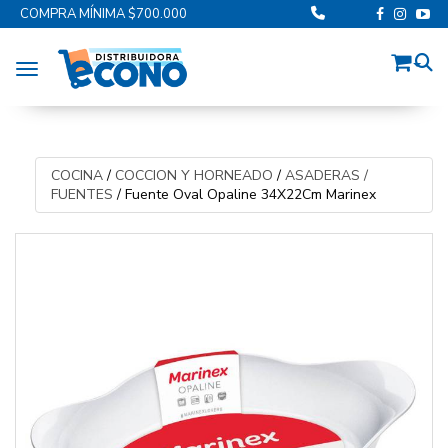
COMPRA MÍNIMA $700.000
Toggle navigation
COCINA
/
COCCION Y HORNEADO
/
ASADERAS /
FUENTES
/
Fuente Oval Opaline 34X22Cm Marinex