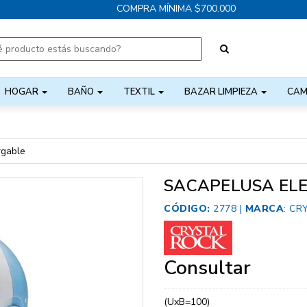
COMPRA MÍNIMA $700.000
HOGAR
BAÑO
TEXTIL
BAZAR LIMPIEZA
CAM
rgable
SACAPELUSA EL
CÓDIGO:
2778 |
MARCA
:
CR
Consultar
(UxB=100)