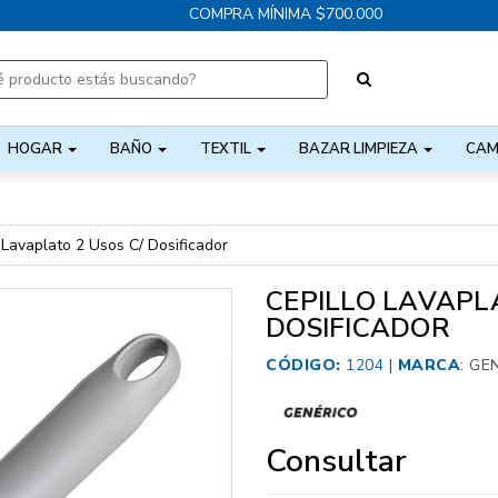
COMPRA MÍNIMA $700.000
HOGAR
BAÑO
TEXTIL
BAZAR LIMPIEZA
CAM
 Lavaplato 2 Usos C/ Dosificador
CEPILLO LAVAPLA
DOSIFICADOR
CÓDIGO:
1204 |
MARCA
:
GE
Consultar