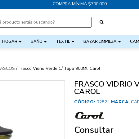
COMPRA MÍNIMA $700.000
HOGAR
BAÑO
TEXTIL
BAZAR LIMPIEZA
CAM
RASCOS
/
Frasco Vidrio Verde C/ Tapa 900Ml. Carol
FRASCO VIDRIO V
CAROL
CÓDIGO:
0282 |
MARCA
:
CA
Consultar