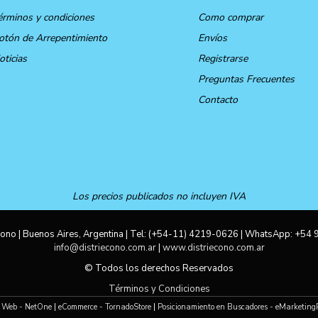
érminos y condiciones
Como comprar
otón de Arrepentimiento
Envíos
oticias
Registrarse
Preguntas Frecuentes
Contacto
Los precios publicados no incluyen IVA
ono | Buenos Aires, Argentina | Tel:
(+54-11) 4219-0626
| WhatsApp:
+54 
info@distriecono.com.ar
|
www.distriecono.com.ar
© Todos los derechos Reservados
Términos y Condiciones
 Web - NetOne
|
eCommerce - TornadoStore
|
Posicionamiento en Buscadores - eMarketing