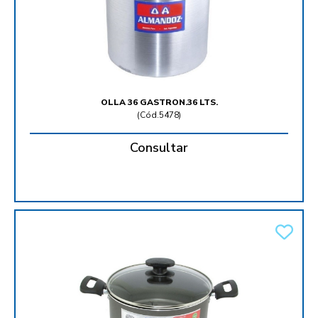
OLLA 36 GASTRON.36 LTS.
(
Cód.5478
)
Consultar