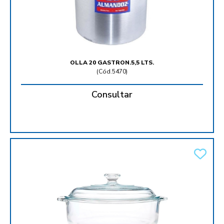
OLLA 20 GASTRON.5,5 LTS.
(
Cód.5470
)
Consultar