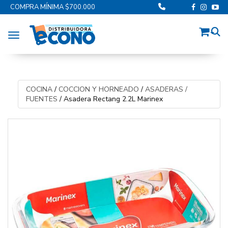
COMPRA MÍNIMA $700.000
Toggle navigation
COCINA
/
COCCION Y HORNEADO
/
ASADERAS /
FUENTES
/
Asadera Rectang 2.2L Marinex