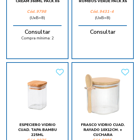
CREAM 360ML PACK X6
ROMBOS VERDE PACK X6
Cód.
9798
Cód.
9431-4
(UxB=8)
(UxB=8)
Consultar
Consultar
Compra mínima:
2
ESPECIERO VIDRIO
FRASCO VIDRIO CUAD.
CUAD. TAPA BAMBU
RAYADO 10X12CM. +
225ML
CUCHARA