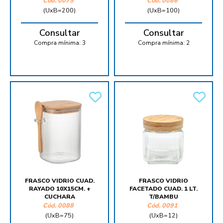
Cód.
0075
Cód.
0086
(UxB=200)
(UxB=100)
Consultar
Consultar
Compra mínima:
3
Compra mínima:
2
FRASCO VIDRIO CUAD.
FRASCO VIDRIO
RAYADO 10X15CM. +
FACETADO CUAD. 1 LT.
CUCHARA
T/BAMBU
Cód.
0088
Cód.
0091
(UxB=75)
(UxB=12)