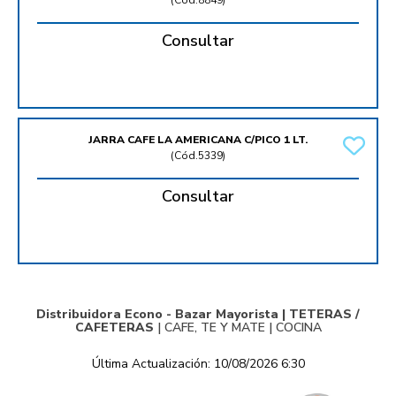
(
Cód.8849
)
Consultar
JARRA CAFE LA AMERICANA C/PICO 1 LT.
(
Cód.5339
)
Consultar
Distribuidora Econo - Bazar Mayorista |
TETERAS /
CAFETERAS
|
CAFE, TE Y MATE
|
COCINA
Última Actualización: 10/08/2026 6:30