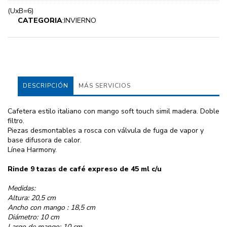
(UxB=6)
CATEGORIA
:INVIERNO
DESCRIPCIÓN
MÁS SERVICIOS
Cafetera estilo italiano con mango soft touch simil madera. Doble
filtro.
Piezas desmontables a rosca con válvula de fuga de vapor y
base difusora de calor.
Línea Harmony.
Rinde 9 tazas de café expreso de 45 ml c/u
Medidas:
Altura: 20,5 cm
Ancho con mango : 18,5 cm
Diámetro: 10 cm
Largo de mango: 10 cm