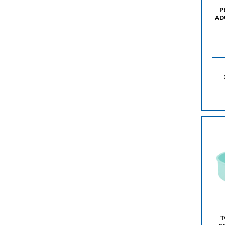
P
AD
T