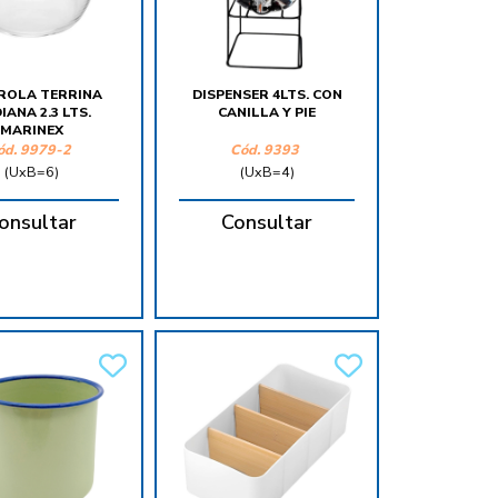
ROLA TERRINA
DISPENSER 4LTS. CON
IANA 2.3 LTS.
CANILLA Y PIE
MARINEX
ód.
9979-2
Cód.
9393
(UxB=6)
(UxB=4)
onsultar
Consultar