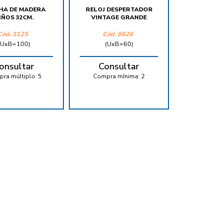
HA DE MADERA
RELOJ DESPERTADOR
IÑOS 32CM.
VINTAGE GRANDE
Cód.
3125
Cód.
8626
(UxB=100)
(UxB=60)
onsultar
Consultar
ra múltiplo:
5
Compra mínima:
2