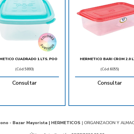
METICO CUADRADO 1 LTS. POO
HERMETICO BARI CROM 2.0 L
(
Cód.5893
)
(
Cód.6055
)
Consultar
Consultar
cono - Bazar Mayorista |
HERMETICOS
|
ORGANIZACION Y ALMA