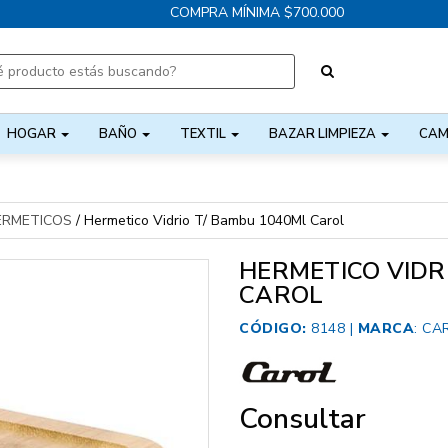
COMPRA MÍNIMA $700.000
HOGAR
BAÑO
TEXTIL
BAZAR LIMPIEZA
CAM
ERMETICOS
/
Hermetico Vidrio T/ Bambu 1040Ml Carol
HERMETICO VIDR
CAROL
CÓDIGO:
8148 |
MARCA
:
CA
Consultar