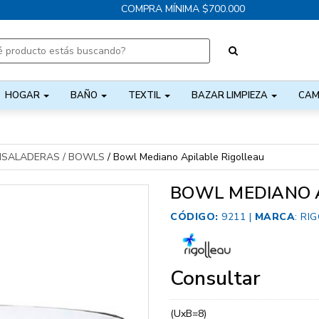
COMPRA MÍNIMA $700.000
HOGAR
BAÑO
TEXTIL
BAZAR LIMPIEZA
CAM
NSALADERAS / BOWLS
/
Bowl Mediano Apilable Rigolleau
BOWL MEDIANO 
CÓDIGO:
9211 |
MARCA
:
RI
Consultar
(UxB=8)