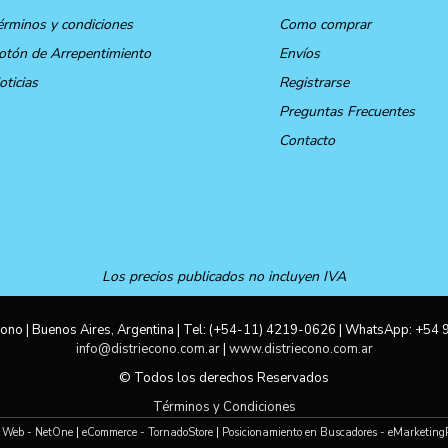
érminos y condiciones
Como comprar
otón de Arrepentimiento
Envíos
oticias
Registrarse
Preguntas Frecuentes
Contacto
Los precios publicados no incluyen IVA
ono | Buenos Aires, Argentina | Tel:
(+54-11) 4219-0626
| WhatsApp:
+54 
info@distriecono.com.ar
|
www.distriecono.com.ar
© Todos los derechos Reservados
Términos y Condiciones
 Web - NetOne
|
eCommerce - TornadoStore
|
Posicionamiento en Buscadores - eMarketing