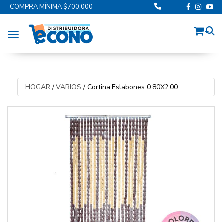
COMPRA MÍNIMA $700.000
Toggle navigation
HOGAR
/
VARIOS
/
Cortina Eslabones 0.80X2.00