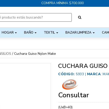
COMPRA MÍNIMA $700.000
HOGAR
BAÑO
TEXTIL
BAZAR LIMPIEZA
CAM
SILIOS
/
Cuchara Guiso Nylon Make
CUCHARA GUISO
CÓDIGO:
5933 |
MARCA
:
MA
Consultar
(UxB=40)