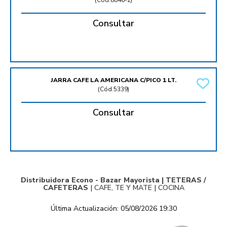
(
Cód.8846-2
)
Consultar
JARRA CAFE LA AMERICANA C/PICO 1 LT.
(
Cód.5339
)
Consultar
Distribuidora Econo - Bazar Mayorista |
TETERAS /
CAFETERAS
|
CAFE, TE Y MATE
|
COCINA
Última Actualización: 05/08/2026 19:30