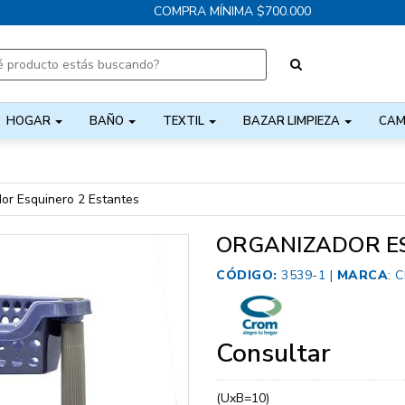
COMPRA MÍNIMA $700.000
HOGAR
BAÑO
TEXTIL
BAZAR LIMPIEZA
CAM
or Esquinero 2 Estantes
ORGANIZADOR E
CÓDIGO:
3539-1 |
MARCA
:
C
Consultar
(UxB=10)