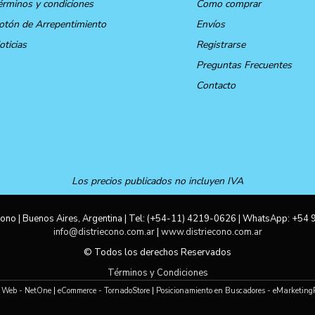
érminos y condiciones
Como comprar
otón de Arrepentimiento
Envíos
oticias
Registrarse
Preguntas Frecuentes
Contacto
Los precios publicados no incluyen IVA
ono | Buenos Aires, Argentina | Tel:
(+54-11) 4219-0626
| WhatsApp:
+54 
info@distriecono.com.ar
|
www.distriecono.com.ar
© Todos los derechos Reservados
Términos y Condiciones
 Web - NetOne
|
eCommerce - TornadoStore
|
Posicionamiento en Buscadores - eMarketing