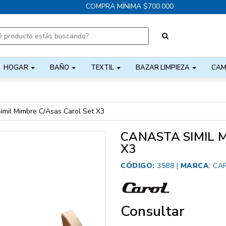
COMPRA MÍNIMA $700.000
HOGAR
BAÑO
TEXTIL
BAZAR LIMPIEZA
CAM
imil Mimbre C/Asas Carol Set X3
CANASTA SIMIL 
X3
CÓDIGO:
3588 |
MARCA
:
CA
Consultar