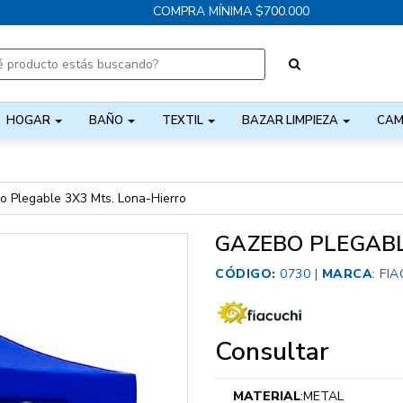
COMPRA MÍNIMA $700.000
HOGAR
BAÑO
TEXTIL
BAZAR LIMPIEZA
CAM
o Plegable 3X3 Mts. Lona-Hierro
GAZEBO PLEGABL
CÓDIGO:
0730 |
MARCA
:
FIA
Consultar
MATERIAL
:METAL