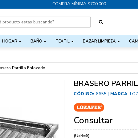
COMPRA MÍNIMA $700.000
HOGAR
BAÑO
TEXTIL
BAZAR LIMPIEZA
CAM
asero Parrilla Enlozado
BRASERO PARRI
CÓDIGO:
6655 |
MARCA
:
LO
Consultar
(UxB=6)