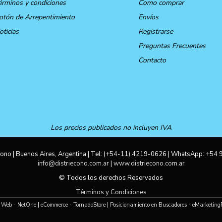
érminos y condiciones
Como comprar
otón de Arrepentimiento
Envíos
oticias
Registrarse
Preguntas Frecuentes
Contacto
Los precios publicados no incluyen IVA
ono | Buenos Aires, Argentina | Tel:
(+54-11) 4219-0626
| WhatsApp:
+54 
info@distriecono.com.ar
|
www.distriecono.com.ar
© Todos los derechos Reservados
Términos y Condiciones
 Web - NetOne
|
eCommerce - TornadoStore
|
Posicionamiento en Buscadores - eMarketing