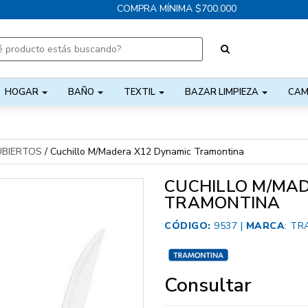
COMPRA MÍNIMA $700.000
HOGAR
BAÑO
TEXTIL
BAZAR LIMPIEZA
CAM
UBIERTOS
/
Cuchillo M/Madera X12 Dynamic Tramontina
CUCHILLO M/MA
TRAMONTINA
CÓDIGO:
9537 |
MARCA
:
TR
Consultar