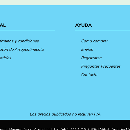
AL
AYUDA
érminos y condiciones
Como comprar
otón de Arrepentimiento
Envíos
oticias
Registrarse
Preguntas Frecuentes
Contacto
Los precios publicados no incluyen IVA
ono | Buenos Aires, Argentina | Tel:
(+54-11) 4219-0626
| WhatsApp:
+54 