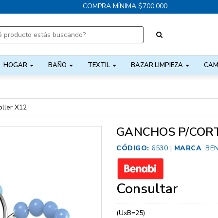
COMPRA MÍNIMA $700.000
HOGAR
BAÑO
TEXTIL
BAZAR LIMPIEZA
CAM
oller X12
GANCHOS P/CORT
CÓDIGO:
6530 |
MARCA
:
BEN
Consultar
(UxB=25)