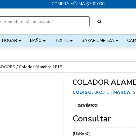
COMPRA MÍNIMA $700.000
HOGAR
BAÑO
TEXTIL
BAZAR LIMPIEZA
CAM
ADORES
/
Colador Alambre Nº16
COLADOR ALAMB
CÓDIGO:
8023-1 |
MARCA
:
G
Consultar
(UxB=50)